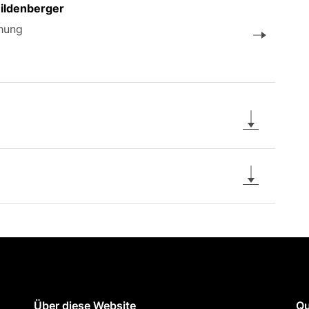
Mildenberger
chung
Über diese Website
Qu