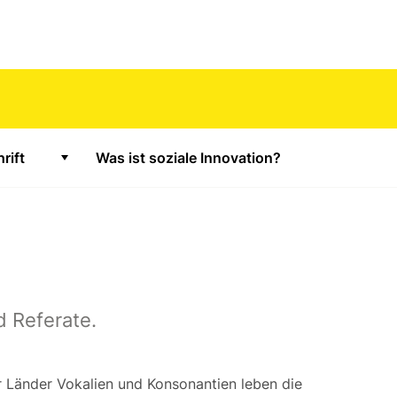
rift
Was ist soziale Innovation?
 für "Tagung"
Zeige Untermenü für "Fachzeitschrift"
d Referate.
er Länder Vokalien und Konsonantien leben die