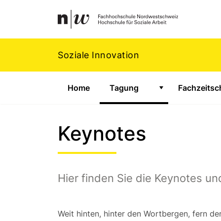
Navigation
Footer
Zum Inhalt springen.
Soziale Innovation
Home
Tagung
Fachzeitsch
Zeige Untermenü
Keynotes
Hier finden Sie die Keynotes un
Weit hinten, hinter den Wortbergen, fern d